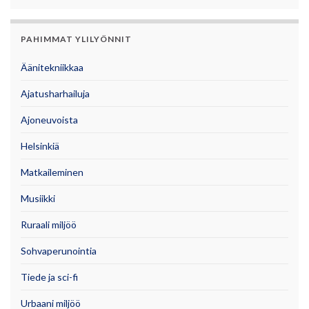
PAHIMMAT YLILYÖNNIT
Äänitekniikkaa
Ajatusharhailuja
Ajoneuvoista
Helsinkiä
Matkaileminen
Musiikki
Ruraali miljöö
Sohvaperunointia
Tiede ja sci-fi
Urbaani miljöö