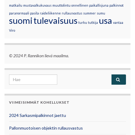
matkailu
mustavalkukuvaus
muuttolintu
onnellinen
paikallisjuna
palkinnot
paranormaali
pasila
raideliikenne
rullausvastus
summer
sumu
suomi
tulevaisuus
usa
turku
tutkija
vantaa
Viro
© 2024 P. Rannikon lievä maailma.
Search for:
VIIMEISIMMÄT KOHELLUKSET
2024 Sarkasmipalkinnot jaettu
Pallonmuotoisen objektin rullausvastus