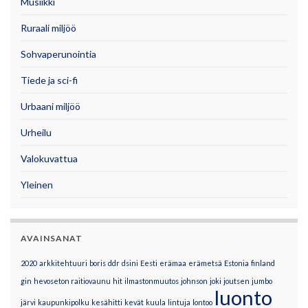
Musiikki
Ruraali miljöö
Sohvaperunointia
Tiede ja sci-fi
Urbaani miljöö
Urheilu
Valokuvattua
Yleinen
AVAINSANAT
2020
arkkitehtuuri
boris
ddr
dsini
Eesti
erämaa
erämetsä
Estonia
finland
gin
hevoseton raitiovaunu
hit
ilmastonmuutos
johnson
joki
joutsen
jumbo
luonto
järvi
kaupunkipolku
kesähitti
kevät
kuula
lintuja
lontoo