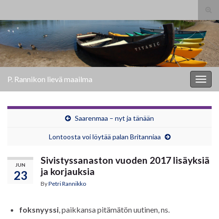
Tog
sear
Search for:
for
P. Rannikon lievä maailma
Togg
navig
Saarenmaa – nyt ja tänään
Lontoosta voi löytää palan Britanniaa
Sivistyssanaston vuoden 2017 lisäyksiä
JUN
ja korjauksia
23
By
Petri Rannikko
foksnyyssi
, paikkansa pitämätön uutinen, ns.