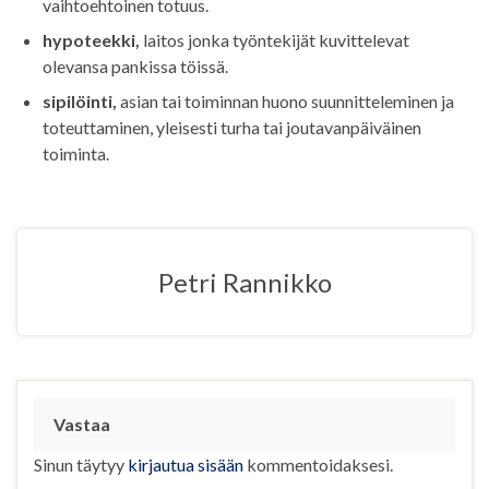
vaihtoehtoinen totuus.
hypoteekki,
laitos jonka työntekijät kuvittelevat
olevansa pankissa töissä.
sipilöinti,
asian tai toiminnan huono suunnitteleminen ja
toteuttaminen, yleisesti turha tai joutavanpäiväinen
toiminta.
Petri Rannikko
Vastaa
Sinun täytyy
kirjautua sisään
kommentoidaksesi.