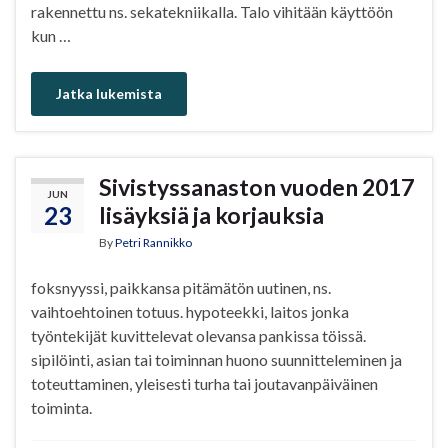
rakennettu ns. sekatekniikalla. Talo vihitään käyttöön
kun …
Jatka lukemista
Sivistyssanaston vuoden 2017
JUN
23
lisäyksiä ja korjauksia
By
Petri Rannikko
foksnyyssi, paikkansa pitämätön uutinen, ns.
vaihtoehtoinen totuus. hypoteekki, laitos jonka
työntekijät kuvittelevat olevansa pankissa töissä.
sipilöinti, asian tai toiminnan huono suunnitteleminen ja
toteuttaminen, yleisesti turha tai joutavanpäiväinen
toiminta.