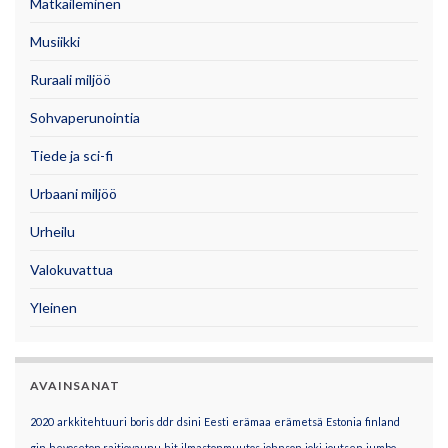
Matkaileminen
Musiikki
Ruraali miljöö
Sohvaperunointia
Tiede ja sci-fi
Urbaani miljöö
Urheilu
Valokuvattua
Yleinen
AVAINSANAT
2020
arkkitehtuuri
boris
ddr
dsini
Eesti
erämaa
erämetsä
Estonia
finland
gin
hevoseton raitiovaunu
hit
ilmastonmuutos
johnson
joki
joutsen
jumbo