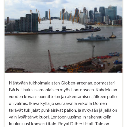
Nähtyään tukholmalaisten Globen-areenan, pormestari
Båris J. halusi samanlaisen myös Lontooseen. Kahdeksan
vuoden kovan suunnittelun ja rakentamisen jälkeen pallo
oli valmis. Ikävä kyllä jo seuraavalla viikolla Domen
terävät tukijalat puhkaisivat pallon, ja nykyään jäljellä on
vain lysähtänyt kuori. Lontoon uusimpiin rakennuksiin
kuuluu uusi konserttitalo, Royal Dilbert Hall. Talo on