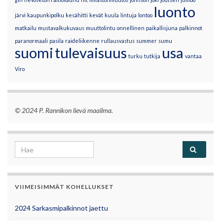
luonto
järvi
kaupunkipolku
kesähitti
kevät
kuula
lintuja
lontoo
matkailu
mustavalkukuvaus
muuttolintu
onnellinen
paikallisjuna
palkinnot
paranormaali
pasila
raideliikenne
rullausvastus
summer
sumu
suomi
tulevaisuus
usa
turku
tutkija
vantaa
Viro
© 2024 P. Rannikon lievä maailma.
Search for:
VIIMEISIMMÄT KOHELLUKSET
2024 Sarkasmipalkinnot jaettu