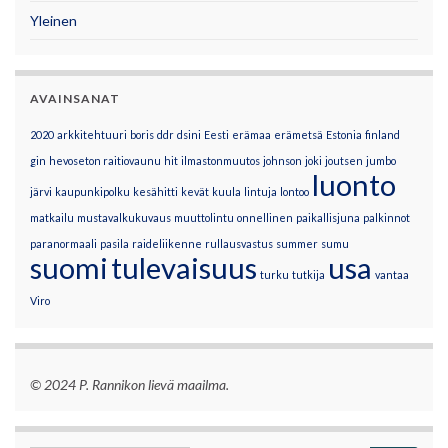
Yleinen
AVAINSANAT
2020
arkkitehtuuri
boris
ddr
dsini
Eesti
erämaa
erämetsä
Estonia
finland
gin
hevoseton raitiovaunu
hit
ilmastonmuutos
johnson
joki
joutsen
jumbo
luonto
järvi
kaupunkipolku
kesähitti
kevät
kuula
lintuja
lontoo
matkailu
mustavalkukuvaus
muuttolintu
onnellinen
paikallisjuna
palkinnot
paranormaali
pasila
raideliikenne
rullausvastus
summer
sumu
suomi
tulevaisuus
usa
turku
tutkija
vantaa
Viro
© 2024 P. Rannikon lievä maailma.