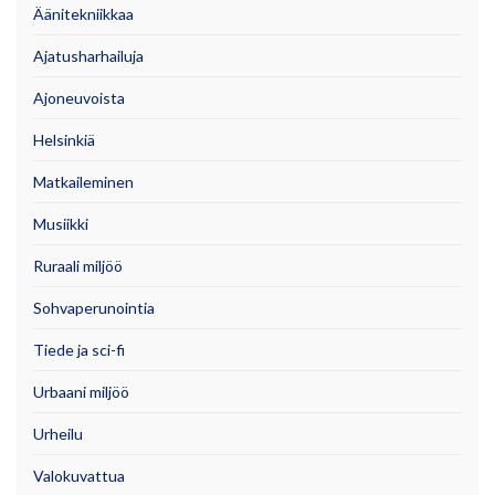
Äänitekniikkaa
Ajatusharhailuja
Ajoneuvoista
Helsinkiä
Matkaileminen
Musiikki
Ruraali miljöö
Sohvaperunointia
Tiede ja sci-fi
Urbaani miljöö
Urheilu
Valokuvattua