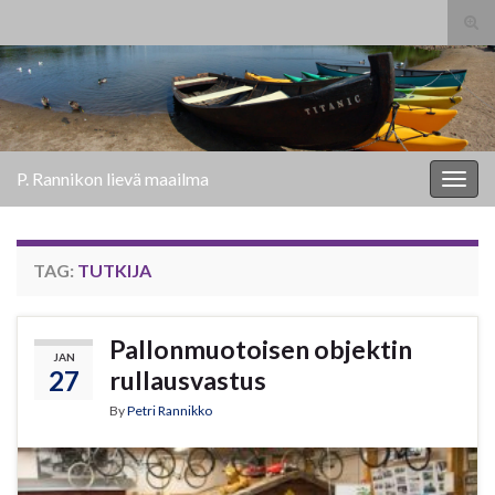
Tog
sear
Search for:
for
P. Rannikon lievä maailma
Togg
navig
TAG:
TUTKIJA
Pallonmuotoisen objektin
JAN
27
rullausvastus
By
Petri Rannikko