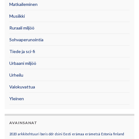
Matkaileminen
Musiikki
Ruraali miljöö
Sohvaperunointia
Tiede ja sci-fi
Urbaani miljöö
Urheilu
Valokuvattua
Yleinen
AVAINSANAT
2020
arkkitehtuuri
boris
ddr
dsini
Eesti
erämaa
erämetsä
Estonia
finland