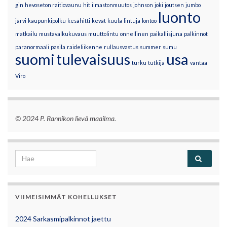
gin
hevoseton raitiovaunu
hit
ilmastonmuutos
johnson
joki
joutsen
jumbo
luonto
järvi
kaupunkipolku
kesähitti
kevät
kuula
lintuja
lontoo
matkailu
mustavalkukuvaus
muuttolintu
onnellinen
paikallisjuna
palkinnot
paranormaali
pasila
raideliikenne
rullausvastus
summer
sumu
suomi
tulevaisuus
usa
turku
tutkija
vantaa
Viro
© 2024 P. Rannikon lievä maailma.
Search for:
VIIMEISIMMÄT KOHELLUKSET
2024 Sarkasmipalkinnot jaettu