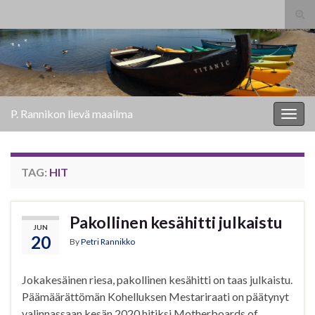
Tog
sear
Search for:
for
P. Rannikon lievä maailma
Togg
navig
TAG:
HIT
Pakollinen kesähitti julkaistu
JUN
20
By
Petri Rannikko
Jokakesäinen riesa, pakollinen kesähitti on taas julkaistu.
Päämäärättömän Kohelluksen Mestariraati on päätynyt
valinnassaan kesän 2020 hitiksi Motherboards of