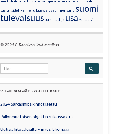
muuttolintu
onnellinen
paikallisjuna
palkinnot
paranormaali
suomi
pasila
raideliikenne
rullausvastus
summer
sumu
tulevaisuus
usa
turku
tutkija
vantaa
Viro
© 2024 P. Rannikon lievä maailma.
Search for:
VIIMEISIMMÄT KOHELLUKSET
2024 Sarkasmipalkinnot jaettu
Pallonmuotoisen objektin rullausvastus
Uutisia liitosalueilta – myös lähempää