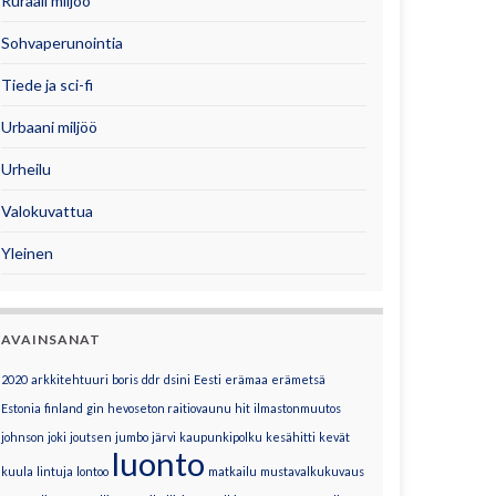
Ruraali miljöö
Sohvaperunointia
Tiede ja sci-fi
Urbaani miljöö
Urheilu
Valokuvattua
Yleinen
AVAINSANAT
2020
arkkitehtuuri
boris
ddr
dsini
Eesti
erämaa
erämetsä
Estonia
finland
gin
hevoseton raitiovaunu
hit
ilmastonmuutos
johnson
joki
joutsen
jumbo
järvi
kaupunkipolku
kesähitti
kevät
luonto
kuula
lintuja
lontoo
matkailu
mustavalkukuvaus