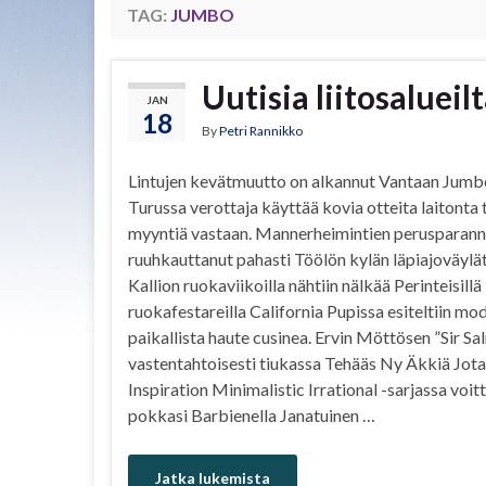
TAG:
JUMBO
Uutisia liitosaluei
JAN
18
By
Petri Rannikko
Lintujen kevätmuutto on alkannut Vantaan Jumb
Turussa verottaja käyttää kovia otteita laitonta 
myyntiä vastaan. Mannerheimintien perusparann
ruuhkauttanut pahasti Töölön kylän läpiajoväylät
Kallion ruokaviikoilla nähtiin nälkää Perinteisillä
ruokafestareilla California Pupissa esiteltiin mo
paikallista haute cusinea. Ervin Möttösen ”Sir Sal
vastentahtoisesti tiukassa Tehääs Ny Äkkiä Jotai
Inspiration Minimalistic Irrational -sarjassa voi
pokkasi Barbienella Janatuinen …
Jatka lukemista