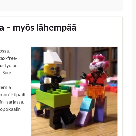
lta – myös lähempää
ossa.
tax-free-
ustyö on
. Suur-
dernia
mon” kilpaili
n -sarjassa.
ttopokaalin