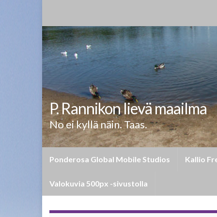
P. Rannikon lievä maailma
No ei kyllä näin. Taas.
Ponderosa Global Mobile Studios
Kallio F
Valokuvia 500px -sivustolla