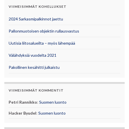
VIIMEISIMMÄT KOHELLUKSET
2024 Sarkasmipalkinnot jaettu
Pallonmuotoisen objektin rullausvastus
Uutisia liitosalueilta – myös lähempää
Välähdyksiä vuodelta 2021
Pakollinen kesähitti julkaistu
VIIMEISIMMÄT KOMMENTIT
Petri Rannikko
:
Suomen luonto
Hacker Byudel
:
Suomen luonto