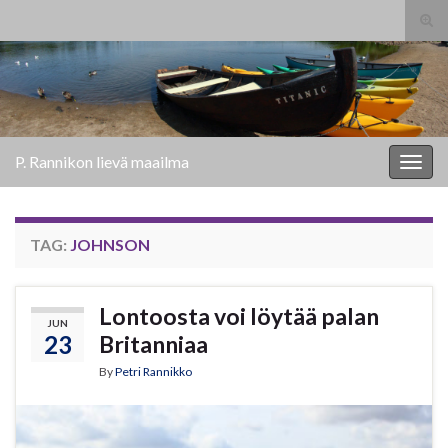
Tog
sear
Search for:
for
P. Rannikon lievä maailma
Togg
navig
TAG:
JOHNSON
Lontoosta voi löytää palan
JUN
23
Britanniaa
By
Petri Rannikko