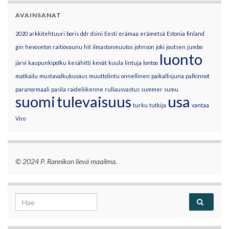
AVAINSANAT
2020
arkkitehtuuri
boris
ddr
dsini
Eesti
erämaa
erämetsä
Estonia
finland
gin
hevoseton raitiovaunu
hit
ilmastonmuutos
johnson
joki
joutsen
jumbo
luonto
järvi
kaupunkipolku
kesähitti
kevät
kuula
lintuja
lontoo
matkailu
mustavalkukuvaus
muuttolintu
onnellinen
paikallisjuna
palkinnot
paranormaali
pasila
raideliikenne
rullausvastus
summer
sumu
suomi
tulevaisuus
usa
turku
tutkija
vantaa
Viro
© 2024 P. Rannikon lievä maailma.
Search for: