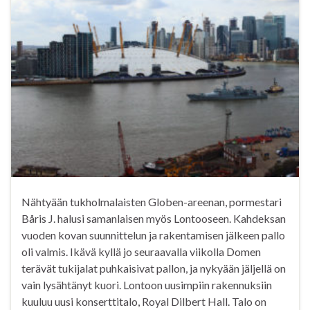
Nähtyään tukholmalaisten Globen-areenan, pormestari
Båris J. halusi samanlaisen myös Lontooseen. Kahdeksan
vuoden kovan suunnittelun ja rakentamisen jälkeen pallo
oli valmis. Ikävä kyllä jo seuraavalla viikolla Domen
terävät tukijalat puhkaisivat pallon, ja nykyään jäljellä on
vain lysähtänyt kuori. Lontoon uusimpiin rakennuksiin
kuuluu uusi konserttitalo, Royal Dilbert Hall. Talo on