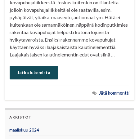
kovapuhujaliikkeestä. Joskus kuitenkin on tilanteita
jolloin kovapuhujaliikkeitä ei ole saatavilla, esim.
pyhäpäivät, yöaika, maaseutu, autiomaat ym. Hätä ei
kuitenkaan ole samannäköinen, näppärä kodinputkimies
rakentaa kovapuhujat helposti kotona lojuvista
hylkytavaroista. Ensiksi rakennamme kovapuhujat
käyttäen hyväksi laajakaistaista kaiutinelementtiä.
Laajakaistaisen kaiutinelementin edut ovat siinä …
Jatka lukemista
Jätä kommentti
ARKISTOT
maaliskuu 2024