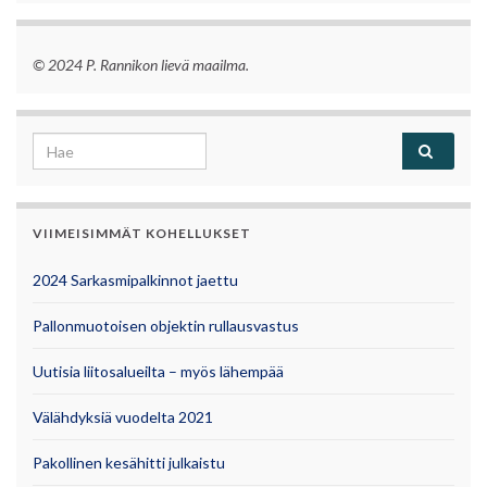
© 2024 P. Rannikon lievä maailma.
Search for:
VIIMEISIMMÄT KOHELLUKSET
2024 Sarkasmipalkinnot jaettu
Pallonmuotoisen objektin rullausvastus
Uutisia liitosalueilta – myös lähempää
Välähdyksiä vuodelta 2021
Pakollinen kesähitti julkaistu