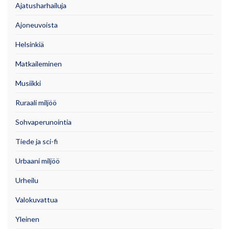
Ajatusharhailuja
Ajoneuvoista
Helsinkiä
Matkaileminen
Musiikki
Ruraali miljöö
Sohvaperunointia
Tiede ja sci-fi
Urbaani miljöö
Urheilu
Valokuvattua
Yleinen