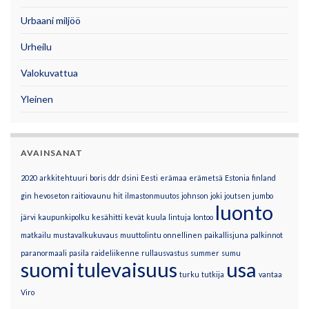
Urbaani miljöö
Urheilu
Valokuvattua
Yleinen
AVAINSANAT
2020
arkkitehtuuri
boris
ddr
dsini
Eesti
erämaa
erämetsä
Estonia
finland
gin
hevoseton raitiovaunu
hit
ilmastonmuutos
johnson
joki
joutsen
jumbo
luonto
järvi
kaupunkipolku
kesähitti
kevät
kuula
lintuja
lontoo
matkailu
mustavalkukuvaus
muuttolintu
onnellinen
paikallisjuna
palkinnot
paranormaali
pasila
raideliikenne
rullausvastus
summer
sumu
suomi
tulevaisuus
usa
turku
tutkija
vantaa
Viro