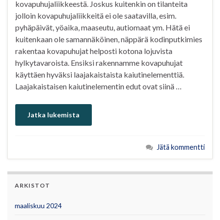
kovapuhujaliikkeestä. Joskus kuitenkin on tilanteita
jolloin kovapuhujaliikkeitä ei ole saatavilla, esim.
pyhäpäivät, yöaika, maaseutu, autiomaat ym. Hätä ei
kuitenkaan ole samannäköinen, näppärä kodinputkimies
rakentaa kovapuhujat helposti kotona lojuvista
hylkytavaroista. Ensiksi rakennamme kovapuhujat
käyttäen hyväksi laajakaistaista kaiutinelementtiä.
Laajakaistaisen kaiutinelementin edut ovat siinä …
Jatka lukemista
Jätä kommentti
ARKISTOT
maaliskuu 2024