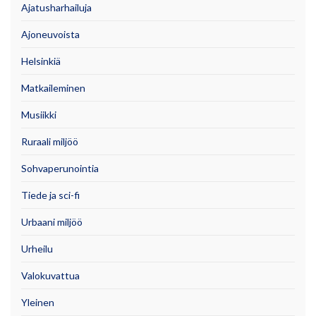
Ajatusharhailuja
Ajoneuvoista
Helsinkiä
Matkaileminen
Musiikki
Ruraali miljöö
Sohvaperunointia
Tiede ja sci-fi
Urbaani miljöö
Urheilu
Valokuvattua
Yleinen