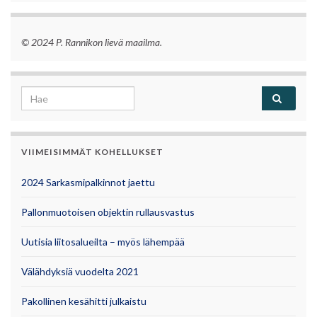
© 2024 P. Rannikon lievä maailma.
Search for:
VIIMEISIMMÄT KOHELLUKSET
2024 Sarkasmipalkinnot jaettu
Pallonmuotoisen objektin rullausvastus
Uutisia liitosalueilta – myös lähempää
Välähdyksiä vuodelta 2021
Pakollinen kesähitti julkaistu