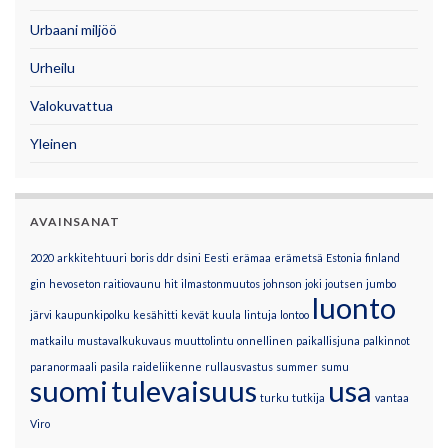
Urbaani miljöö
Urheilu
Valokuvattua
Yleinen
AVAINSANAT
2020
arkkitehtuuri
boris
ddr
dsini
Eesti
erämaa
erämetsä
Estonia
finland
gin
hevoseton raitiovaunu
hit
ilmastonmuutos
johnson
joki
joutsen
jumbo
luonto
järvi
kaupunkipolku
kesähitti
kevät
kuula
lintuja
lontoo
matkailu
mustavalkukuvaus
muuttolintu
onnellinen
paikallisjuna
palkinnot
paranormaali
pasila
raideliikenne
rullausvastus
summer
sumu
suomi
tulevaisuus
usa
turku
tutkija
vantaa
Viro