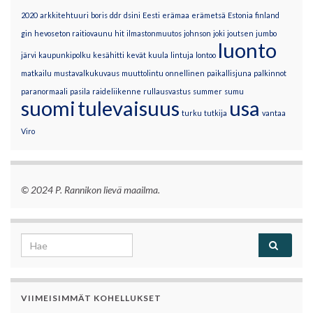
2020
arkkitehtuuri
boris
ddr
dsini
Eesti
erämaa
erämetsä
Estonia
finland
gin
hevoseton raitiovaunu
hit
ilmastonmuutos
johnson
joki
joutsen
jumbo
luonto
järvi
kaupunkipolku
kesähitti
kevät
kuula
lintuja
lontoo
matkailu
mustavalkukuvaus
muuttolintu
onnellinen
paikallisjuna
palkinnot
paranormaali
pasila
raideliikenne
rullausvastus
summer
sumu
suomi
tulevaisuus
usa
turku
tutkija
vantaa
Viro
© 2024 P. Rannikon lievä maailma.
Search for:
VIIMEISIMMÄT KOHELLUKSET