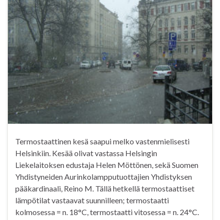
Termostaattinen kesä saapui melko vastenmielisesti
Helsinkiin. Kesää olivat vastassa Helsingin
Liekelaitoksen edustaja Helen Möttönen, sekä Suomen
Yhdistyneiden Aurinkolampputuottajien Yhdistyksen
pääkardinaali, Reino M. Tällä hetkellä termostaattiset
lämpötilat vastaavat suunnilleen; termostaatti
kolmosessa = n. 18°C, termostaatti vitosessa = n. 24°C.